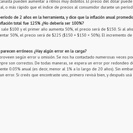
canasta pueden aumentar a ritmos muy distintos. El precio del dólar pued
ual, o más rápido que el índice de precios al consumidor durante un perío
período de 2 años en la herramienta, y dice que la inflación anual promedi
nflación total fue 125% ¿No debería ser 100%?
n sale $100 y el primer año aumenta 50%, el precio será de $150. Si al año
entar 50%, el precio será de $225 ($150 + $150 × 50%). El incremento d
 parecen erróneos ¿Hay algún error en la carga?
proveen según error u omisión. Se nos ha contactado numerosas veces por
mpre son correctos. De todas maneras, se espera un error por redondeo d
nte 0.03% anual (es decir, menor al 1% a lo largo de 20 años). Sin emba
n error. Si creés que encontraste uno, primero revisá bien, y después usá