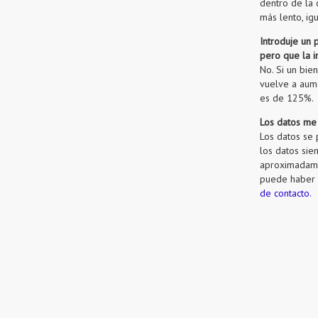
dentro de la 
más lento, ig
Introduje un 
pero que la i
No. Si un bie
vuelve a aum
es de 125%.
Los datos me
Los datos se 
los datos sie
aproximadame
puede haber u
de contacto.