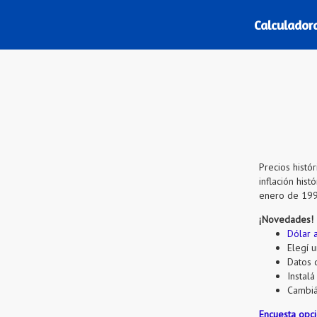
Calculadora
Precios histó
inflación his
enero de 1992
¡Novedades!
Dólar a
Elegí 
Datos 
Instal
Cambiá 
Encuesta opci