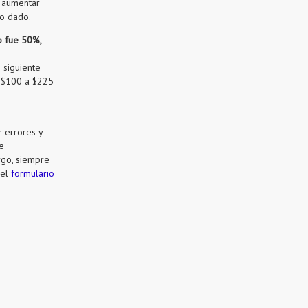
e aumentar
do dado.
o fue 50%,
 siguiente
e $100 a $225
 errores y
e
rgo, siempre
 el
formulario