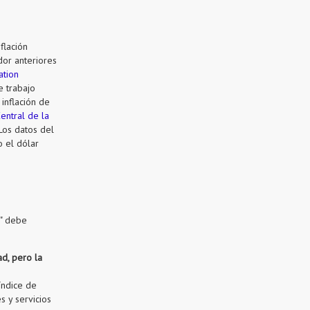
flación
dor anteriores
ation
e trabajo
inflación de
entral de la
Los datos del
o el dólar
2" debe
ad, pero la
índice de
s y servicios