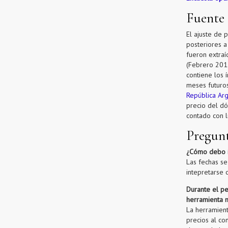
Fuente
El ajuste de 
posteriores 
fueron extraí
(Febrero 201
contiene los 
meses futuro
República Arg
precio del dó
contado con l
Pregunt
¿Cómo debo i
Las fechas s
intepretarse 
Durante el pe
herramienta 
La herramient
precios al co