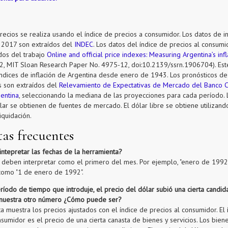
precios se realiza usando el índice de precios a consumidor. Los datos de in
a 2017 son extraídos del
INDEC
. Los datos del índice de precios al consumi
dos del trabajo
Online and official price indexes: Measuring Argentina’s infl
2, MIT Sloan Research Paper No. 4975-12, doi:10.2139/ssrn.1906704). Est
índices de inflación de Argentina desde enero de 1943. Los pronósticos de 
s son extraídos del
Relevamiento de Expectativas de Mercado del Banco C
entina
, seleccionando la mediana de las proyecciones para cada período. 
lar se obtienen de fuentes de mercado. El dólar libre se obtiene utilizand
iquidación.
as frecuentes
ntepretar las fechas de la herramienta?
e deben interpretar como el primero del mes. Por ejemplo, "enero de 199
como "1 de enero de 1992".
ríodo de tiempo que introduje, el precio del dólar subió una cierta candid
muestra otro número ¿Cómo puede ser?
a muestra los precios ajustados con el índice de precios al consumidor. El 
nsumidor es el precio de una cierta canasta de bienes y servicios. Los biene